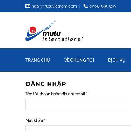
Chuyển
nga@mutuvietnam.com
0908 345 309
đến
nội
dung
TRANG CHỦ
VỀ CHÚNG TÔI
DỊCH VỤ
ĐĂNG NHẬP
Tên tài khoản hoặc địa chỉ email
*
Mật khẩu
*