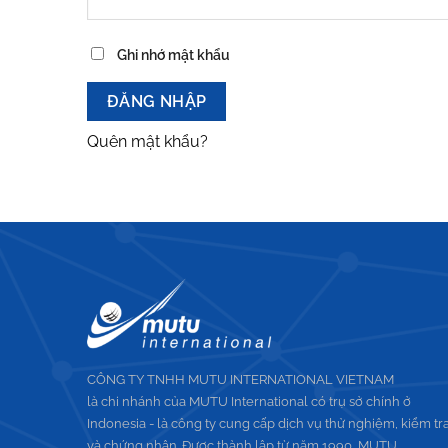
Ghi nhớ mật khẩu
ĐĂNG NHẬP
Quên mật khẩu?
CÔNG TY TNHH MUTU INTERNATIONAL VIETNAM
là chi nhánh của MUTU International có trụ sở chính ở
Indonesia - là công ty cung cấp dịch vụ thử nghiệm, kiểm tr
và chứng nhận. Được thành lập từ năm 1990, MUTU