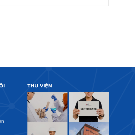
ÔI
THƯ VIỆN
ện