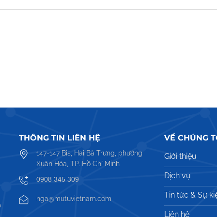
THÔNG TIN LIÊN HỆ
VỀ CHÚNG T
147-147 Bis, Hai Bà Trưng, phường
Giới thiệu
Xuân Hòa, TP. Hồ Chí Minh
Dịch vụ
0908 345 309
Tin tức & Sự ki
nga@mutuvietnam.com
a
Liên hệ