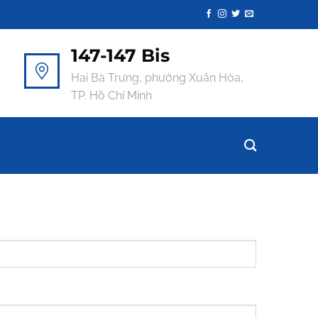
147-147 Bis
Hai Bà Trưng, phường Xuân Hòa,
TP. Hồ Chí Minh